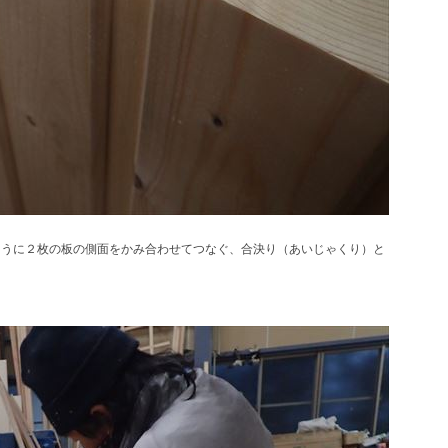
ように２枚の板の側面をかみ合わせてつなぐ、合決り（あいじゃくり）と