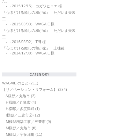
た。
（2015/12/15）
カガワヒロエ 様
『心ほどける癒しの和が家』 ただいま美装
工...
（2015/03/03）
WAGAIE 様
『心ほどける癒しの和が家』 ただいま美装
工...
（2015/03/02）
T田 様
『心ほどける癒しの和が家』 上棟後
（2014/12/08）
WAGAIE 様
WAGAIE のこと
(211)
【リノベーション・リフォーム】
(284)
A様邸／丸亀市
(3)
H様邸／丸亀市
(4)
H様邸／多度津町
(1)
I様邸／三豊市②
(12)
M様邸増築工事／三豊市
(9)
M様邸／丸亀市
(8)
M様邸／宇多津町
(11)