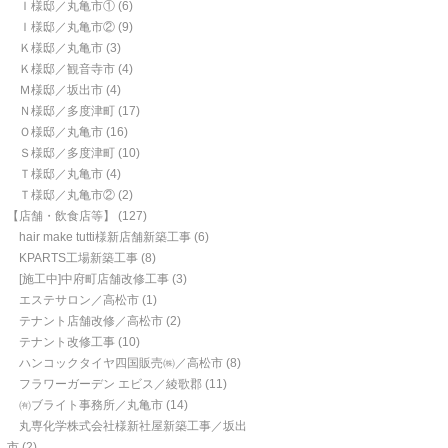
Ｉ様邸／丸亀市①
(6)
Ｉ様邸／丸亀市②
(9)
Ｋ様邸／丸亀市
(3)
Ｋ様邸／観音寺市
(4)
Ｍ様邸／坂出市
(4)
Ｎ様邸／多度津町
(17)
Ｏ様邸／丸亀市
(16)
Ｓ様邸／多度津町
(10)
Ｔ様邸／丸亀市
(4)
Ｔ様邸／丸亀市②
(2)
【店舗・飲食店等】
(127)
hair make tutti様新店舗新築工事
(6)
KPARTS工場新築工事
(8)
[施工中]中府町店舗改修工事
(3)
エステサロン／高松市
(1)
テナント店舗改修／高松市
(2)
テナント改修工事
(10)
ハンコックタイヤ四国販売㈱／高松市
(8)
フラワーガーデン エビス／綾歌郡
(11)
㈲ブライト事務所／丸亀市
(14)
丸専化学株式会社様新社屋新築工事／坂出
市
(2)