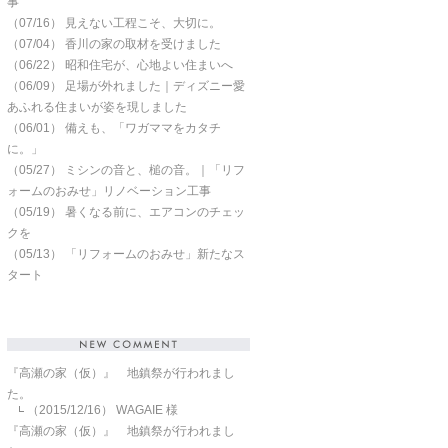
事
（07/16）
見えない工程こそ、大切に。
（07/04）
香川の家の取材を受けました
（06/22）
昭和住宅が、心地よい住まいへ
（06/09）
足場が外れました｜ディズニー愛
あふれる住まいが姿を現しました
（06/01）
備えも、「ワガママをカタチ
に。」
（05/27）
ミシンの音と、槌の音。｜「リフ
ォームのおみせ」リノベーション工事
（05/19）
暑くなる前に、エアコンのチェッ
クを
（05/13）
「リフォームのおみせ」新たなス
タート
『高瀬の家（仮）』 地鎮祭が行われまし
た。
（2015/12/16）
WAGAIE 様
『高瀬の家（仮）』 地鎮祭が行われまし