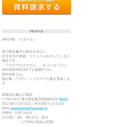
WAGAIE （ワガイエ）
香川県丸亀市の地元を中心に、
注文住宅の新築、リフォームを行っている工
務店です。
「ワガママをカタチに。」をコンセプトに、
WAGAIEPROJECTを展開中です。
WAGAIEとは、
我が家（ワガヤ）＋ワガママな家を意味しま
す。
有限会社亀山工務店
〒763-0071 香川県丸亀市田村町659 (
MAP
)
TEL:0877-23-5313／FAX:0877-23-5314
MAIL:
wagamama@wagaie.jp
OPEN：9:00-18:00
CLOSE：第1・第3土日、祝日
（※予約の場合は営業）