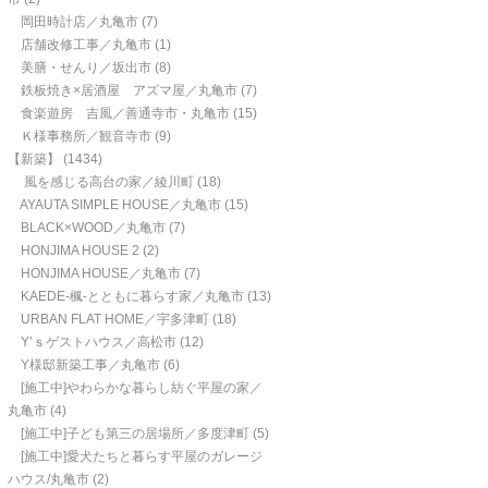
岡田時計店／丸亀市
(7)
店舗改修工事／丸亀市
(1)
美膳・せんり／坂出市
(8)
鉄板焼き×居酒屋 アズマ屋／丸亀市
(7)
食楽遊房 吉風／善通寺市・丸亀市
(15)
Ｋ様事務所／観音寺市
(9)
【新築】
(1434)
風を感じる高台の家／綾川町
(18)
AYAUTA SIMPLE HOUSE／丸亀市
(15)
BLACK×WOOD／丸亀市
(7)
HONJIMA HOUSE 2
(2)
HONJIMA HOUSE／丸亀市
(7)
KAEDE-楓-とともに暮らす家／丸亀市
(13)
URBAN FLAT HOME／宇多津町
(18)
Y’ｓゲストハウス／高松市
(12)
Y様邸新築工事／丸亀市
(6)
[施工中]やわらかな暮らし紡ぐ平屋の家／
丸亀市
(4)
[施工中]子ども第三の居場所／多度津町
(5)
[施工中]愛犬たちと暮らす平屋のガレージ
ハウス/丸亀市
(2)