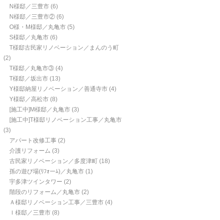
N様邸／三豊市
(6)
N様邸／三豊市②
(6)
O様・M様邸／丸亀市
(5)
S様邸／丸亀市
(6)
T様邸古民家リノベーション／まんのう町
(2)
T様邸／丸亀市③
(4)
T様邸／坂出市
(13)
Y様邸納屋リノベーション／善通寺市
(4)
Y様邸／高松市
(8)
[施工中]M様邸／丸亀市
(3)
[施工中]T様邸リノベーション工事／丸亀市
(3)
アパート改修工事
(2)
介護リフォーム
(3)
古民家リノベーション／多度津町
(18)
孫の遊び場(ﾘﾌｫーﾑ)／丸亀市
(1)
宇多津ツインタワー
(2)
階段のリフォーム／丸亀市
(2)
Ａ様邸リノベーション工事／三豊市
(4)
Ｉ様邸／三豊市
(8)