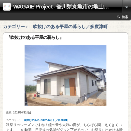
WAGAIE Project - 香川県丸亀市の亀山工務店
検索
カテゴリー › 吹抜けのある平屋の暮らし／多度津町
『吹抜けのある平屋の暮らし』
投稿:
2018/10/12(金)
カテゴリー:
吹抜けのある平屋の暮らし／多度津町
秋祭りのシーズンですね！鐘の音や太鼓の音が、ちらほら聞こえてきてい
ます。 この時期、日没後の気温がグッと下がるので、お祭りに出かける時