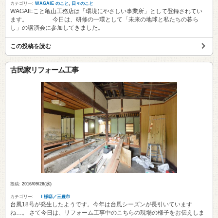
カテゴリー:
WAGAIE のこと
,
日々のこと
WAGAIEこと亀山工務店は「環境にやさしい事業所」として登録されてい
ます。 今日は、研修の一環として「未来の地球と私たちの暮ら
し」の講演会に参加してきました。
この投稿を読む
古民家リフォーム工事
投稿:
2016/09/28(水)
カテゴリー:
Ｉ様邸／三豊市
台風18号が発生したようです。今年は台風シーズンが長引いています
ね…。 さて今日は、リフォーム工事中のこちらの現場の様子をお伝えしま