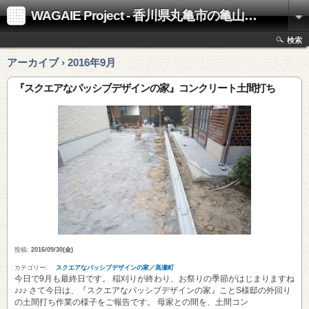
WAGAIE Project - 香川県丸亀市の亀山工務店
検索
アーカイブ › 2016年9月
『スクエアなパッシブデザインの家』コンクリート土間打ち
投稿:
2016/09/30(金)
カテゴリー:
スクエアなパッシブデザインの家／高瀬町
今日で9月も最終日です。 稲刈りが終わり、お祭りの季節がはじまりますね
♪♪♪ さて今日は、『スクエアなパッシブデザインの家』ことS様邸の外回り
の土間打ち作業の様子をご報告です。 母家との間を、土間コン