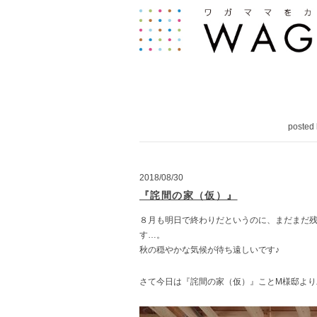
posted
2018/08/30
『詫間の家（仮）』
８月も明日で終わりだというのに、まだまだ
す…。
秋の穏やかな気候が待ち遠しいです♪
さて今日は『詫間の家（仮）』ことM様邸より