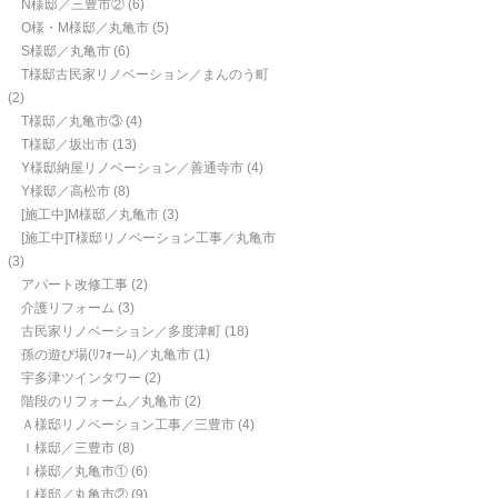
N様邸／三豊市②
(6)
O様・M様邸／丸亀市
(5)
S様邸／丸亀市
(6)
T様邸古民家リノベーション／まんのう町
(2)
T様邸／丸亀市③
(4)
T様邸／坂出市
(13)
Y様邸納屋リノベーション／善通寺市
(4)
Y様邸／高松市
(8)
[施工中]M様邸／丸亀市
(3)
[施工中]T様邸リノベーション工事／丸亀市
(3)
アパート改修工事
(2)
介護リフォーム
(3)
古民家リノベーション／多度津町
(18)
孫の遊び場(ﾘﾌｫーﾑ)／丸亀市
(1)
宇多津ツインタワー
(2)
階段のリフォーム／丸亀市
(2)
Ａ様邸リノベーション工事／三豊市
(4)
Ｉ様邸／三豊市
(8)
Ｉ様邸／丸亀市①
(6)
Ｉ様邸／丸亀市②
(9)