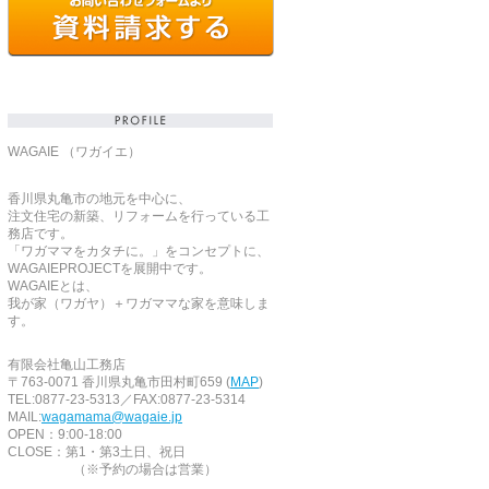
WAGAIE （ワガイエ）
香川県丸亀市の地元を中心に、
注文住宅の新築、リフォームを行っている工
務店です。
「ワガママをカタチに。」をコンセプトに、
WAGAIEPROJECTを展開中です。
WAGAIEとは、
我が家（ワガヤ）＋ワガママな家を意味しま
す。
有限会社亀山工務店
〒763-0071 香川県丸亀市田村町659 (
MAP
)
TEL:0877-23-5313／FAX:0877-23-5314
MAIL:
wagamama@wagaie.jp
OPEN：9:00-18:00
CLOSE：第1・第3土日、祝日
（※予約の場合は営業）