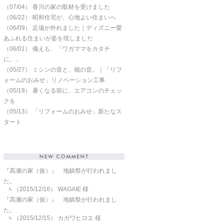
（07/04）
香川の家の取材を受けました
（06/22）
昭和住宅が、心地よい住まいへ
（06/09）
足場が外れました｜ディズニー愛
あふれる住まいが姿を現しました
（06/01）
備えも、「ワガママをカタチ
に。」
（05/27）
ミシンの音と、槌の音。｜「リフ
ォームのおみせ」リノベーション工事
（05/19）
暑くなる前に、エアコンのチェッ
クを
（05/13）
「リフォームのおみせ」新たなス
タート
『高瀬の家（仮）』 地鎮祭が行われまし
た。
（2015/12/16）
WAGAIE 様
『高瀬の家（仮）』 地鎮祭が行われまし
た。
（2015/12/15）
カガワヒロエ 様