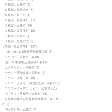
Ｋ様邸／丸亀市
(3)
Ｋ様邸／観音寺市
(4)
Ｍ様邸／坂出市
(4)
Ｎ様邸／多度津町
(17)
Ｏ様邸／丸亀市
(16)
Ｓ様邸／多度津町
(10)
Ｔ様邸／丸亀市
(4)
Ｔ様邸／丸亀市②
(2)
【店舗・飲食店等】
(127)
hair make tutti様新店舗新築工事
(6)
KPARTS工場新築工事
(8)
[施工中]中府町店舗改修工事
(3)
エステサロン／高松市
(1)
テナント店舗改修／高松市
(2)
テナント改修工事
(10)
ハンコックタイヤ四国販売㈱／高松市
(8)
フラワーガーデン エビス／綾歌郡
(11)
㈲ブライト事務所／丸亀市
(14)
丸専化学株式会社様新社屋新築工事／坂出
市
(2)
岡田時計店／丸亀市
(7)