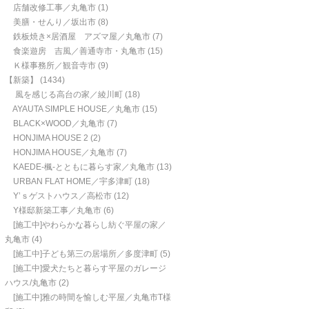
店舗改修工事／丸亀市
(1)
美膳・せんり／坂出市
(8)
鉄板焼き×居酒屋 アズマ屋／丸亀市
(7)
食楽遊房 吉風／善通寺市・丸亀市
(15)
Ｋ様事務所／観音寺市
(9)
【新築】
(1434)
風を感じる高台の家／綾川町
(18)
AYAUTA SIMPLE HOUSE／丸亀市
(15)
BLACK×WOOD／丸亀市
(7)
HONJIMA HOUSE 2
(2)
HONJIMA HOUSE／丸亀市
(7)
KAEDE-楓-とともに暮らす家／丸亀市
(13)
URBAN FLAT HOME／宇多津町
(18)
Y’ｓゲストハウス／高松市
(12)
Y様邸新築工事／丸亀市
(6)
[施工中]やわらかな暮らし紡ぐ平屋の家／
丸亀市
(4)
[施工中]子ども第三の居場所／多度津町
(5)
[施工中]愛犬たちと暮らす平屋のガレージ
ハウス/丸亀市
(2)
[施工中]雅の時間を愉しむ平屋／丸亀市T様