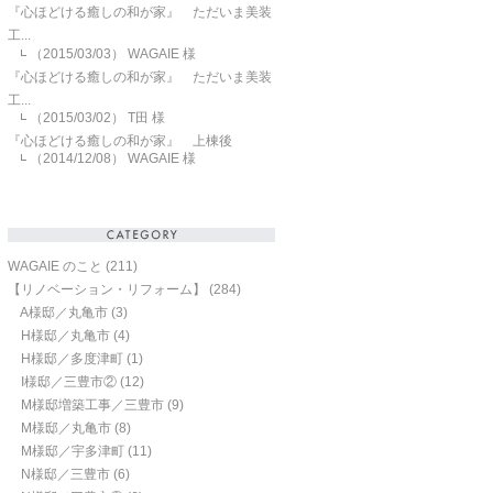
『心ほどける癒しの和が家』 ただいま美装
工...
（2015/03/03）
WAGAIE 様
『心ほどける癒しの和が家』 ただいま美装
工...
（2015/03/02）
T田 様
『心ほどける癒しの和が家』 上棟後
（2014/12/08）
WAGAIE 様
WAGAIE のこと
(211)
【リノベーション・リフォーム】
(284)
A様邸／丸亀市
(3)
H様邸／丸亀市
(4)
H様邸／多度津町
(1)
I様邸／三豊市②
(12)
M様邸増築工事／三豊市
(9)
M様邸／丸亀市
(8)
M様邸／宇多津町
(11)
N様邸／三豊市
(6)