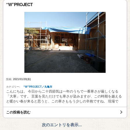
“W”PROJECT
投稿:
2021/01/20(水)
カテゴリー:
“W”PROJECT／丸亀市
こんにちは。 今日から二十四節気は一年のうちで一番寒さが厳しくなる
「大寒」です。 言葉を見ただけでも寒さが染みますが、この時期を越える
と暖かい春が来ると思うと、この寒さももう少しの辛抱ですね。 現場で
この投稿を読む
次のエントリを表示...