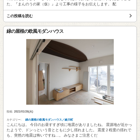
た、『まんのうの家（仮）』より工事の様子をお伝えします。 配
この投稿を読む
緑の屋根の欧風モダンハウス
投稿:
2021/01/26(火)
カテゴリー:
緑の屋根の欧風モダンハウス／綾川町
こんにちは。 今日のお昼すすぎ頃に地震がありましたね。 震源地が近かっ
たようで、ドンっという音とともに少し揺れました。 震度２程度の揺れで
も、突然の地震は怖いですね…。 みなさまご注意くだ