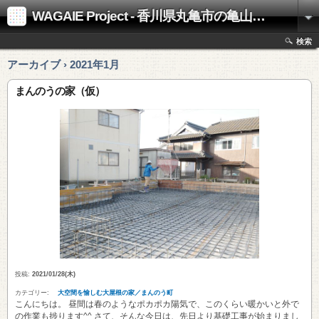
WAGAIE Project - 香川県丸亀市の亀山工務店
検索
アーカイブ › 2021年1月
まんのうの家（仮）
投稿:
2021/01/28(木)
カテゴリー:
大空間を愉しむ大屋根の家／まんのう町
こんにちは。 昼間は春のようなポカポカ陽気で、このくらい暖かいと外で
の作業も捗ります^^ さて、そんな今日は、先日より基礎工事が始まりまし