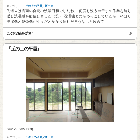
カテゴリー:
丘の上の平屋／坂出市
先週末は梅雨の合間の洗濯日和でしたね。 何度も洗う⇒干すの作業を繰り
返し洗濯機を酷使しました（笑） 洗濯機とにらめっこしていたら、やはり
洗濯機と乾燥機が別々だとかなり便利だろうな…と改めて
この投稿を読む
『丘の上の平屋』
投稿:
2018/05/18(金)
カテゴリー:
丘の上の平屋／坂出市