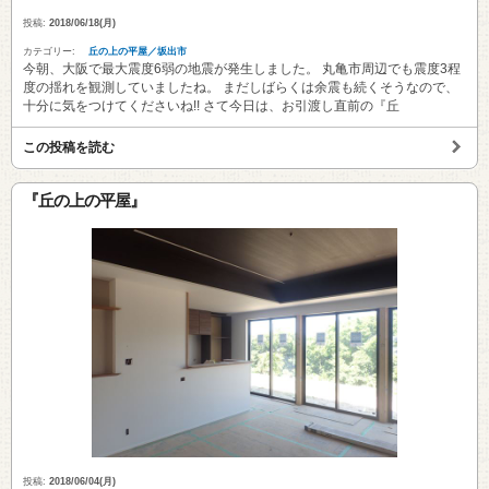
投稿:
2018/06/18(月)
カテゴリー:
丘の上の平屋／坂出市
今朝、大阪で最大震度6弱の地震が発生しました。 丸亀市周辺でも震度3程
度の揺れを観測していましたね。 まだしばらくは余震も続くそうなので、
十分に気をつけてくださいね!! さて今日は、お引渡し直前の『丘
この投稿を読む
『丘の上の平屋』
投稿:
2018/06/04(月)