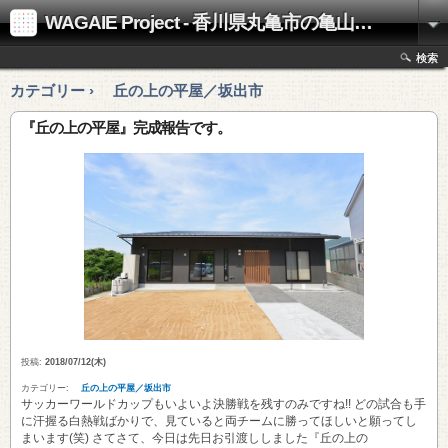
WAGAIE Project - 香川県丸亀市の亀山工務店
検索
カテゴリー › 丘の上の平屋／坂出市
『丘の上の平屋』完成報告です。
投稿:
2018/07/12(木)
カテゴリー:
丘の上の平屋／坂出市
サッカーワールドカップもいよいよ決勝戦を残すのみですね!! どの試合も手
に汗握る白熱戦ばかりで、見ていると両チームに勝ってほしいと願ってし
まいます(笑) さてさて、今日は先日お引渡ししました『丘の上の