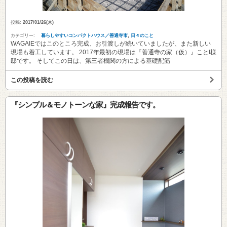
投稿:
2017/01/26(木)
カテゴリー:
暮らしやすいコンパクトハウス／善通寺市
,
日々のこと
WAGAIEではこのところ完成、お引渡しが続いていましたが、また新しい
現場も着工しています。 2017年最初の現場は『善通寺の家（仮）』ことI様
邸です。 そしてこの日は、第三者機関の方による基礎配筋
この投稿を読む
『シンプル＆モノトーンな家』完成報告です。