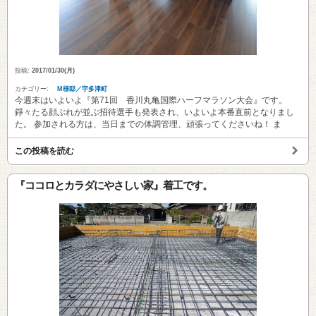
投稿:
2017/01/30(月)
カテゴリー:
M様邸／宇多津町
今週末はいよいよ『第71回 香川丸亀国際ハーフマラソン大会』です。
錚々たる顔ぶれが並ぶ招待選手も発表され、いよいよ本番直前となりまし
た。 参加される方は、当日までの体調管理、頑張ってくださいね！ ま
この投稿を読む
『ココロとカラダにやさしい家』着工です。