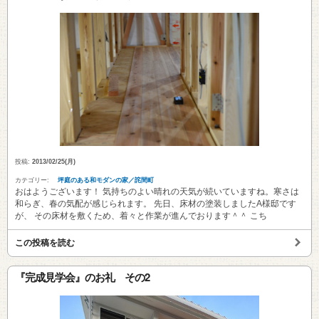
投稿:
2013/02/25(月)
カテゴリー:
坪庭のある和モダンの家／詫間町
おはようございます！ 気持ちのよい晴れの天気が続いていますね。寒さは
和らぎ、春の気配が感じられます。 先日、床材の塗装しましたA様邸です
が、 その床材を敷くため、着々と作業が進んでおります＾＾ こち
この投稿を読む
『完成見学会』のお礼 その2