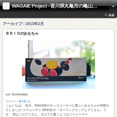
WAGAIE Project - 香川県丸亀市の亀山工務店
検索
アーカイブ › 2013年2月
ＢＲＩＯのおもちゃ
投稿:
2013/02/28(木)
カテゴリー:
日々のこと
こんにちは。 先日、WAGAIEのキッズコーナーに新しいおもちゃが仲間入
りしました! スウェーデン BRIO社の『ローリングエッグとアリさん』で
す。 実はこのアリさん、大人でも驚くようなパフォーマー