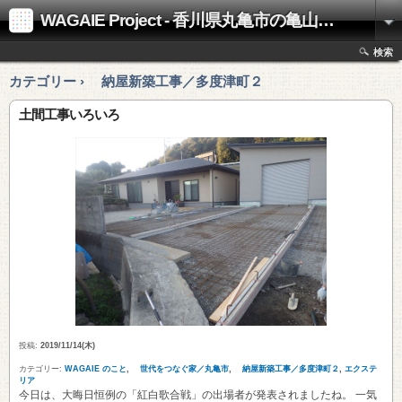
WAGAIE Project - 香川県丸亀市の亀山工務店
検索
カテゴリー › 納屋新築工事／多度津町２
土間工事いろいろ
投稿:
2019/11/14(木)
カテゴリー:
WAGAIE のこと
,
世代をつなぐ家／丸亀市
,
納屋新築工事／多度津町２
,
エクステ
リア
今日は、大晦日恒例の「紅白歌合戦」の出場者が発表されましたね。 一気