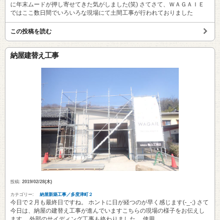
に年末ムードが押し寄せてきた気がしました(笑) さてさて、ＷＡＧＡＩＥ
ではここ数日間でいろいろな現場にて土間工事が行われておりました
この投稿を読む
納屋建替え工事
投稿:
2019/02/28(木)
カテゴリー:
納屋新築工事／多度津町２
今日で２月も最終日ですね。 ホントに日が経つのが早く感じます(-_-;) さて
今日は、納屋の建替え工事が進んでいますこちらの現場の様子をお伝えし
ます。 外部のサイディング工事も終わりました。 使用