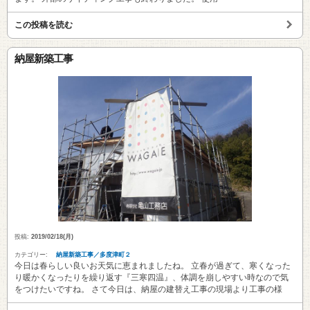
この投稿を読む
納屋新築工事
投稿:
2019/02/18(月)
カテゴリー:
納屋新築工事／多度津町２
今日は春らしい良いお天気に恵まれましたね。 立春が過ぎて、寒くなった
り暖かくなったりを繰り返す『三寒四温』、体調を崩しやすい時なので気
をつけたいですね。 さて今日は、納屋の建替え工事の現場より工事の様