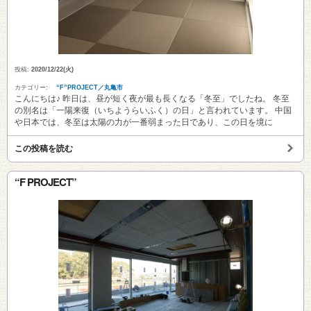
投稿:
2020/12/22(火)
カテゴリー:
“F”PROJECT／丸亀市
こんにちは♪ 昨日は、昼が短く夜が最も長くなる「冬至」でしたね。 冬至
の別名は「一陽来復（いちようらいふく）の日」と言われています。 中国
や日本では、冬至は太陽の力が一番弱まった日であり、この日を境に
この投稿を読む
“F PROJECT”