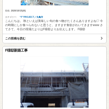
投稿:
2020/10/15(木)
カテゴリー:
“F”PROJECT／丸亀市
こんにちは。 秋といえば美味しい旬の食べ物がたくさんありますよね♡ 今
の時期にしか食べられないと思うと、ますます食欲がわいてきますwww さ
てさて、今日の現場だよりはF様邸よりお伝えします。 F様邸
この投稿を読む
F様邸新築工事