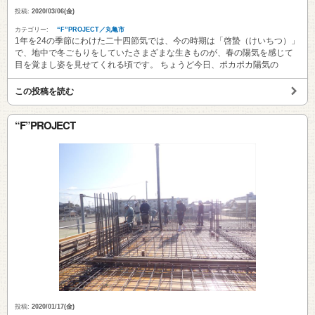
投稿:
2020/03/06(金)
カテゴリー:
“F”PROJECT／丸亀市
1年を24の季節にわけた二十四節気では、今の時期は「啓蟄（けいちつ）」
で、地中で冬ごもりをしていたさまざまな生きものが、春の陽気を感じて
目を覚まし姿を見せてくれる頃です。 ちょうど今日、ポカポカ陽気の
この投稿を読む
“F”PROJECT
投稿:
2020/01/17(金)