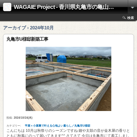
WAGAIE Project - 香川県丸亀市の亀山工務店
検索
アーカイブ › 2024年10月
丸亀市U様邸新築工事
投稿:
2024/10/24(木)
カテゴリー:
平屋＋小屋裏で叶える心地よい暮らし／丸亀市U様邸
こんにちは 10月は秋祭りのシーズンですね 鐘や太鼓の音が金木犀の香りと
ともに秋風にのって届いてきます^^ さてさて 今日は丸亀市にて着工しまし