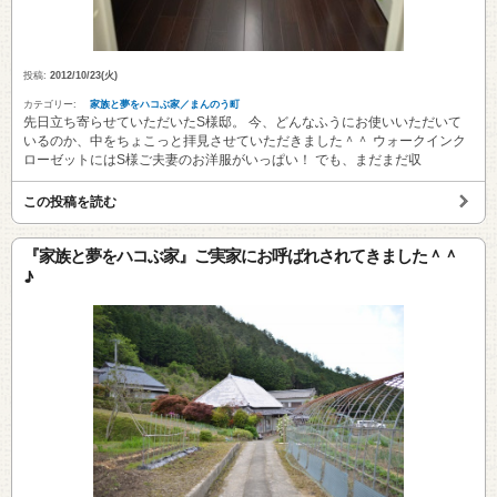
投稿:
2012/10/23(火)
カテゴリー:
家族と夢をハコぶ家／まんのう町
先日立ち寄らせていただいたS様邸。 今、どんなふうにお使いいただいて
いるのか、中をちょこっと拝見させていただきました＾＾ ウォークインク
ローゼットにはS様ご夫妻のお洋服がいっぱい！ でも、まだまだ収
この投稿を読む
『家族と夢をハコぶ家』ご実家にお呼ばれされてきました＾＾
♪