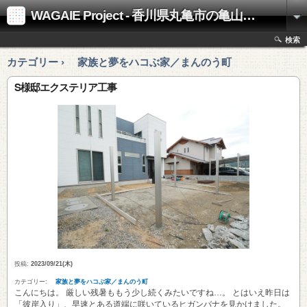
WAGAIE Project - 香川県丸亀市の亀山工務店
検索
カテゴリー › 家族と夢をハコぶ家／まんのう町
S様邸エクステリア工事
投稿:
2023/09/21(木)
カテゴリー:
家族と夢をハコぶ家／まんのう町
こんにちは。 厳しい残暑ももう少し続くみたいですね…。 とはいえ昨日は
「彼岸入り」、早速とある道端に咲いているヒガンバナを見かけました。