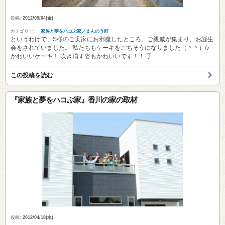
投稿:
2012/05/04(金)
カテゴリー:
家族と夢をハコぶ家／まんのう町
というわけで、S様のご実家にお邪魔したところ、ご親戚が集まり、お誕生
会をされていました。 私たちもケーキをごちそうになりました（＾＾）/♪
かわいいケーキ！ 吹き消す姿もかわいいです！！ 子
この投稿を読む
『家族と夢をハコぶ家』香川の家の取材
投稿:
2012/04/18(水)