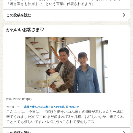
「暑さ寒さも彼岸まで」という言葉に代表されるように
この投稿を読む
かわいいお客さま♡
投稿:
2015/11/11(水)
カテゴリー:
家族と夢をハコぶ家／まんのう町
,
日々のこと
こんにちは。 今日は、『家族と夢をハコぶ家』のS様が赤ちゃんと一緒に
来てくれました≧(´▽｀)≦ まだ産まれて2ヶ月程。お忙しいなか、来てくれ
てとっても嬉しいです♪ パパに抱っこされて安心してス
この投稿を読む