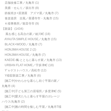
店舗改修工事／丸亀市
(1)
美膳・せんり／坂出市
(8)
鉄板焼き×居酒屋 アズマ屋／丸亀市
(7)
食楽遊房 吉風／善通寺市・丸亀市
(15)
Ｋ様事務所／観音寺市
(9)
【新築】
(1434)
風を感じる高台の家／綾川町
(18)
AYAUTA SIMPLE HOUSE／丸亀市
(15)
BLACK×WOOD／丸亀市
(7)
HONJIMA HOUSE 2
(2)
HONJIMA HOUSE／丸亀市
(7)
KAEDE-楓-とともに暮らす家／丸亀市
(13)
URBAN FLAT HOME／宇多津町
(18)
Y’ｓゲストハウス／高松市
(12)
Y様邸新築工事／丸亀市
(6)
[施工中]やわらかな暮らし紡ぐ平屋の家／
丸亀市
(4)
[施工中]子ども第三の居場所／多度津町
(5)
[施工中]愛犬たちと暮らす平屋のガレージ
ハウス/丸亀市
(2)
[施工中]雅の時間を愉しむ平屋／丸亀市T様