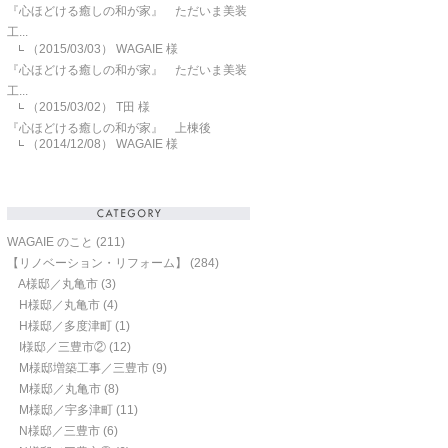
『心ほどける癒しの和が家』 ただいま美装
工...
（2015/03/03）
WAGAIE 様
『心ほどける癒しの和が家』 ただいま美装
工...
（2015/03/02）
T田 様
『心ほどける癒しの和が家』 上棟後
（2014/12/08）
WAGAIE 様
WAGAIE のこと
(211)
【リノベーション・リフォーム】
(284)
A様邸／丸亀市
(3)
H様邸／丸亀市
(4)
H様邸／多度津町
(1)
I様邸／三豊市②
(12)
M様邸増築工事／三豊市
(9)
M様邸／丸亀市
(8)
M様邸／宇多津町
(11)
N様邸／三豊市
(6)