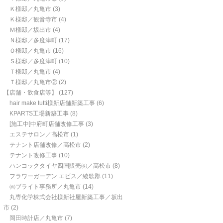
Ｋ様邸／丸亀市
(3)
Ｋ様邸／観音寺市
(4)
Ｍ様邸／坂出市
(4)
Ｎ様邸／多度津町
(17)
Ｏ様邸／丸亀市
(16)
Ｓ様邸／多度津町
(10)
Ｔ様邸／丸亀市
(4)
Ｔ様邸／丸亀市②
(2)
【店舗・飲食店等】
(127)
hair make tutti様新店舗新築工事
(6)
KPARTS工場新築工事
(8)
[施工中]中府町店舗改修工事
(3)
エステサロン／高松市
(1)
テナント店舗改修／高松市
(2)
テナント改修工事
(10)
ハンコックタイヤ四国販売㈱／高松市
(8)
フラワーガーデン エビス／綾歌郡
(11)
㈲ブライト事務所／丸亀市
(14)
丸専化学株式会社様新社屋新築工事／坂出
市
(2)
岡田時計店／丸亀市
(7)