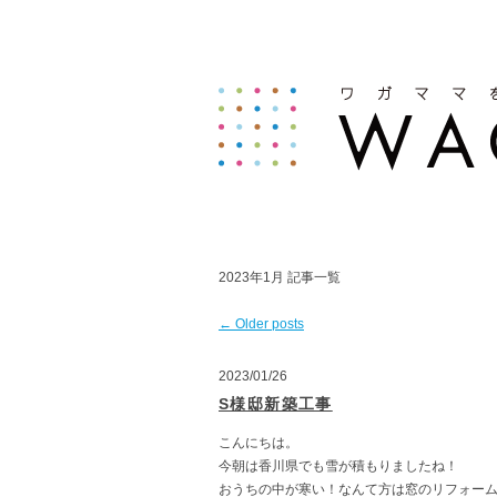
2023年1月
記事一覧
←
Older posts
2023/01/26
S様邸新築工事
こんにちは。
今朝は香川県でも雪が積もりましたね！
おうちの中が寒い！なんて方は窓のリフォーム