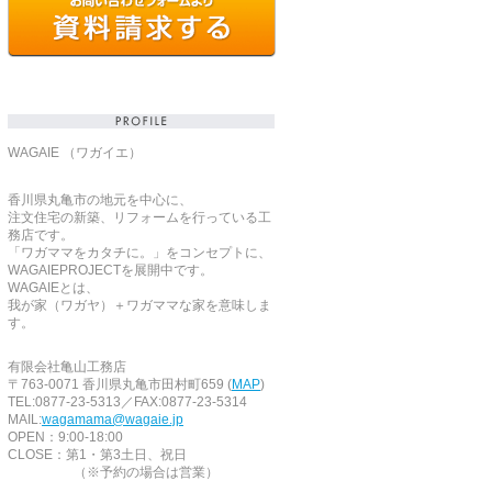
WAGAIE （ワガイエ）
香川県丸亀市の地元を中心に、
注文住宅の新築、リフォームを行っている工
務店です。
「ワガママをカタチに。」をコンセプトに、
WAGAIEPROJECTを展開中です。
WAGAIEとは、
我が家（ワガヤ）＋ワガママな家を意味しま
す。
有限会社亀山工務店
〒763-0071 香川県丸亀市田村町659 (
MAP
)
TEL:0877-23-5313／FAX:0877-23-5314
MAIL:
wagamama@wagaie.jp
OPEN：9:00-18:00
CLOSE：第1・第3土日、祝日
（※予約の場合は営業）