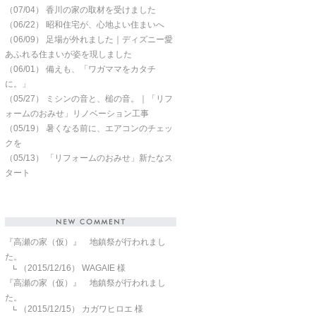
（07/04）
香川の家の取材を受けました
（06/22）
昭和住宅が、心地よい住まいへ
（06/09）
足場が外れました｜ディズニー愛
あふれる住まいが姿を現しました
（06/01）
備えも、「ワガママをカタチ
に。」
（05/27）
ミシンの音と、槌の音。｜「リフ
ォームのおみせ」リノベーション工事
（05/19）
暑くなる前に、エアコンのチェッ
クを
（05/13）
「リフォームのおみせ」新たなス
タート
『高瀬の家（仮）』 地鎮祭が行われまし
た。
（2015/12/16）
WAGAIE 様
『高瀬の家（仮）』 地鎮祭が行われまし
た。
（2015/12/15）
カガワヒロエ 様