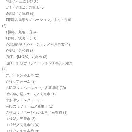
N様邸／三豊市②
(6)
O様・M様邸／丸亀市
(5)
S様邸／丸亀市
(6)
T様邸古民家リノベーション／まんのう町
(2)
T様邸／丸亀市③
(4)
T様邸／坂出市
(13)
Y様邸納屋リノベーション／善通寺市
(4)
Y様邸／高松市
(8)
[施工中]M様邸／丸亀市
(3)
[施工中]T様邸リノベーション工事／丸亀市
(3)
アパート改修工事
(2)
介護リフォーム
(3)
古民家リノベーション／多度津町
(18)
孫の遊び場(ﾘﾌｫーﾑ)／丸亀市
(1)
宇多津ツインタワー
(2)
階段のリフォーム／丸亀市
(2)
Ａ様邸リノベーション工事／三豊市
(4)
Ｉ様邸／三豊市
(8)
Ｉ様邸／丸亀市①
(6)
Ｉ様邸／丸亀市②
(9)