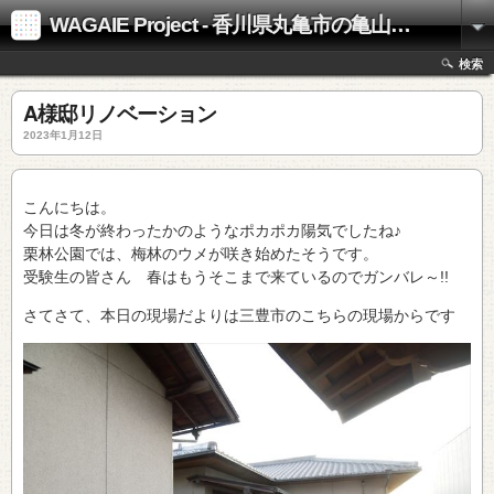
WAGAIE Project - 香川県丸亀市の亀山工務店
検索
A様邸リノベーション
2023年1月12日
こんにちは。
今日は冬が終わったかのようなポカポカ陽気でしたね♪
栗林公園では、梅林のウメが咲き始めたそうです。
受験生の皆さん 春はもうそこまで来ているのでガンバレ～!!
さてさて、本日の現場だよりは三豊市のこちらの現場からです