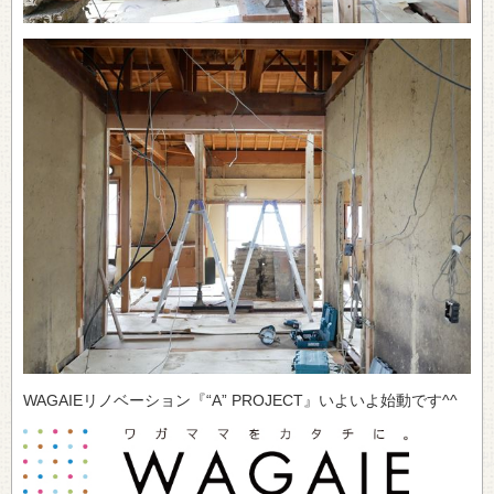
WAGAIEリノベーション『“A” PROJECT』いよいよ始動です^^