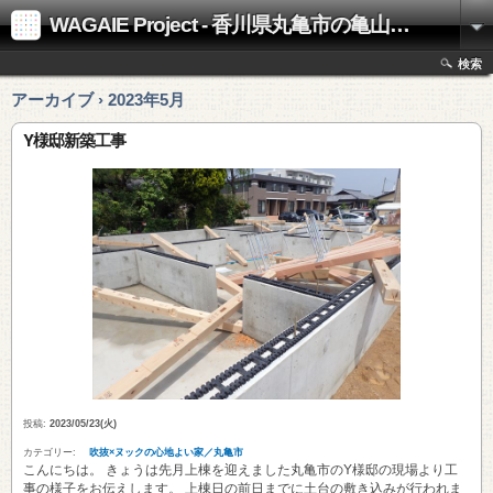
WAGAIE Project - 香川県丸亀市の亀山工務店
検索
アーカイブ › 2023年5月
Y様邸新築工事
投稿:
2023/05/23(火)
カテゴリー:
吹抜×ヌックの心地よい家／丸亀市
こんにちは。 きょうは先月上棟を迎えました丸亀市のY様邸の現場より工
事の様子をお伝えします。 上棟日の前日までに土台の敷き込みが行われま