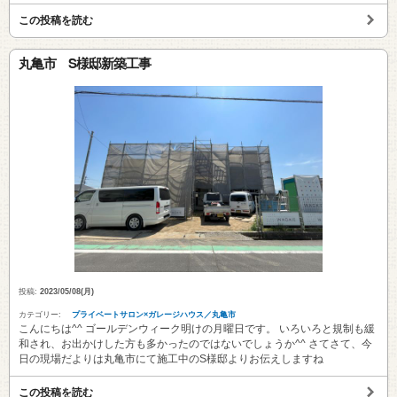
この投稿を読む
丸亀市 S様邸新築工事
投稿:
2023/05/08(月)
カテゴリー:
プライベートサロン×ガレージハウス／丸亀市
こんにちは^^ ゴールデンウィーク明けの月曜日です。 いろいろと規制も緩
和され、お出かけした方も多かったのではないでしょうか^^ さてさて、今
日の現場だよりは丸亀市にて施工中のS様邸よりお伝えしますね
この投稿を読む