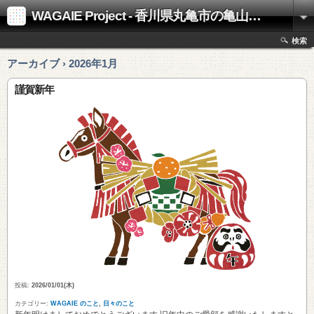
WAGAIE Project - 香川県丸亀市の亀山工務店
検索
アーカイブ › 2026年1月
謹賀新年
投稿:
2026/01/01(木)
カテゴリー:
WAGAIE のこと
,
日々のこと