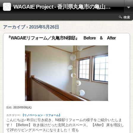
WAGAIE Project - 香川県丸亀市の亀山工務店
検索
アーカイブ › 2015年5月26日
『WAGAIEリフォーム／丸亀市N様邸』 Before & After
投稿:
2015/05/26(火)
カテゴリー:
【リノベーション・リフォーム】
こんにちは♪ 昨日に引き続き、N様邸リフォームの様子をご紹介いたしま
す！ 【Before】 吹き抜けだった玄関上のスペース。 【After】 床を増設し
て2Fのリビングスペースになりました！ 窓も