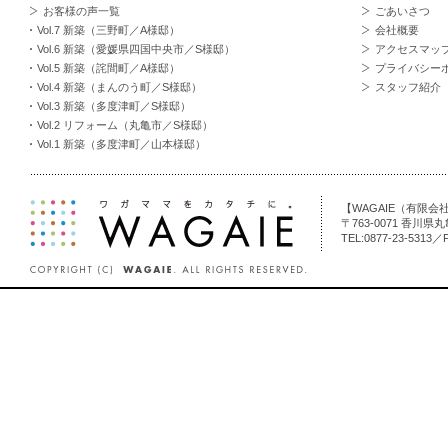
お客様の声一覧
ごあいさつ
Vol.7 新築（三野町／A様邸）
会社概要
Vol.6 新築（愛媛県四国中央市／S様邸）
アクセスマッ
Vol.5 新築（詫間町／A様邸）
プライバシー
Vol.4 新築（まんのう町／S様邸）
スタッフ紹介
Vol.3 新築（多度津町／S様邸）
Vol.2 リフォーム（丸亀市／S様邸）
Vol.1 新築（多度津町／山本様邸）
【WAGAIE（有限
〒763-0071 香川県
TEL:0877-23-5313／