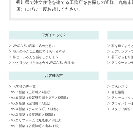
香川県で注文住宅を建てる工務店をお探しの皆様、丸亀市田
店）にぜひ一度お越しください。
ワガイエって？
WAGAIEの言葉に込めた想い
家を建てよう
地元の小さな工務店ではありますが
ヒアリング・
私と、いろんな話をしましょう
着工からお引
ひとりひとりと向き合うWAGAIEの見学会
アフターメン
お客様の声
お客様の声一覧
ごあいさつ
Vol.7 新築（三野町／A様邸）
会社概要
Vol.6 新築（愛媛県四国中央市／S様邸）
アクセスマッ
Vol.5 新築（詫間町／A様邸）
プライバシー
Vol.4 新築（まんのう町／S様邸）
スタッフ紹介
Vol.3 新築（多度津町／S様邸）
Vol.2 リフォーム（丸亀市／S様邸）
Vol.1 新築（多度津町／山本様邸）