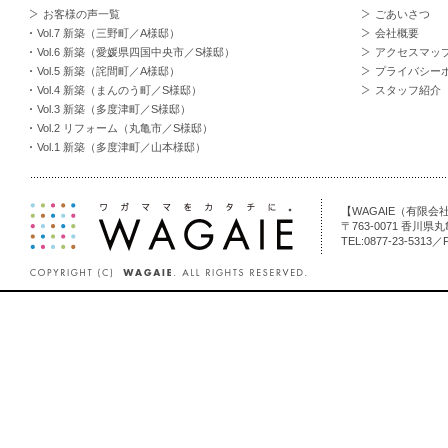
お客様の声一覧
ごあいさつ
Vol.7 新築（三野町／A様邸）
会社概要
Vol.6 新築（愛媛県四国中央市／S様邸）
アクセスマッ
Vol.5 新築（詫間町／A様邸）
プライバシー
Vol.4 新築（まんのう町／S様邸）
スタッフ紹介
Vol.3 新築（多度津町／S様邸）
Vol.2 リフォーム（丸亀市／S様邸）
Vol.1 新築（多度津町／山本様邸）
【WAGAIE（有限
〒763-0071 香川県
TEL:0877-23-5313／