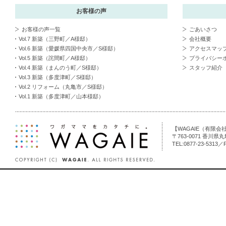
お客様の声
お客様の声一覧
ごあいさつ
Vol.7 新築（三野町／A様邸）
会社概要
Vol.6 新築（愛媛県四国中央市／S様邸）
アクセスマッ
Vol.5 新築（詫間町／A様邸）
プライバシー
Vol.4 新築（まんのう町／S様邸）
スタッフ紹介
Vol.3 新築（多度津町／S様邸）
Vol.2 リフォーム（丸亀市／S様邸）
Vol.1 新築（多度津町／山本様邸）
【WAGAIE（有限
〒763-0071 香川県
TEL:0877-23-5313／