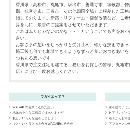
香川県（高松市、丸亀市、坂出市、善通寺市、綾歌郡、仲
郡、観音寺市、三豊市、その他四国全域）に根差した工務
指しております。新築・リフォーム・店舗改装など、ご希
算を元に、最善のご提案をさせていただきます。
これはムリじゃないのかな・・・ということでも声をおか
さい。
お客さまの想いをしっかりと受け止め、確かな技術できっ
施工後も何でも相談できるようなずっと良いおつきあいを・
つもある想いです。
香川県で注文住宅を建てる工務店をお探しの皆様、丸亀市田
店）にぜひ一度お越しください。
ワガイエって？
WAGAIEの言葉に込めた想い
家を建てよう
地元の小さな工務店ではありますが
ヒアリング・
私と、いろんな話をしましょう
着工からお引
ひとりひとりと向き合うWAGAIEの見学会
アフターメン